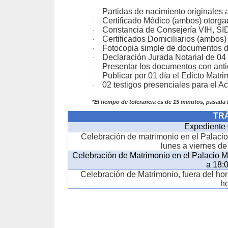
Partidas de nacimiento originales
·
Certificado Médico (ambos) otorgad
·
Constancia de Consejería VIH, SIDA
·
Certificados Domiciliarios (ambos)
·
Fotocopia simple de documentos d
·
Declaración Jurada Notarial de 04 
·
Presentar los documentos con anti
·
Publicar por 01 día el Edicto Matri
·
02 testigos presenciales para el Ac
·
*El tiempo de tolerancia es de 15 minutos, pasada 
TR
Expediente 
Celebración de matrimonio en el Palacio 
lunes a viernes de
Celebración de Matrimonio en el Palacio Mu
a 18:
Celebración de Matrimonio, fuera del hor
h